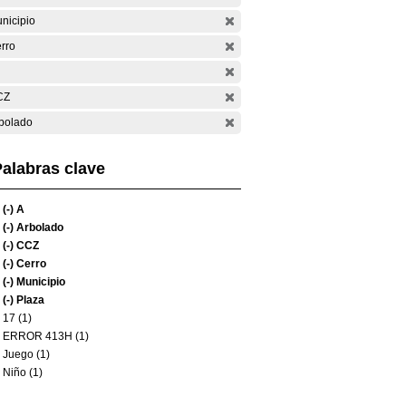
nicipio
rro
CZ
bolado
alabras clave
(-)
A
(-)
Arbolado
(-)
CCZ
(-)
Cerro
(-)
Municipio
(-)
Plaza
17 (1)
ERROR 413H (1)
Juego (1)
Niño (1)