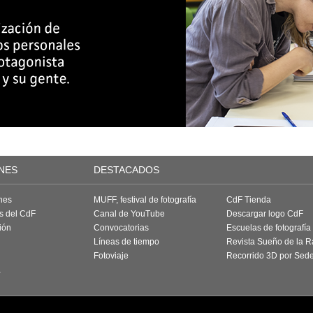
NES
DESTACADOS
nes
MUFF, festival de fotografía
CdF Tienda
as del CdF
Canal de YouTube
Descargar logo CdF
ión
Convocatorias
Escuelas de fotografía
Líneas de tiempo
Revista Sueño de la 
Fotoviaje
Recorrido 3D por Sed
a