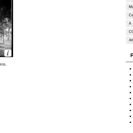
Mu
Ce
A
C
Ar
P
rro.