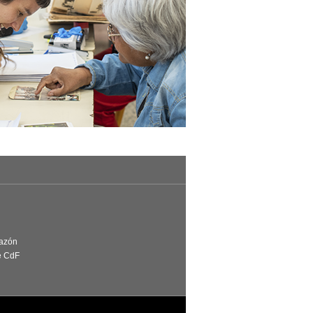
Razón
e CdF