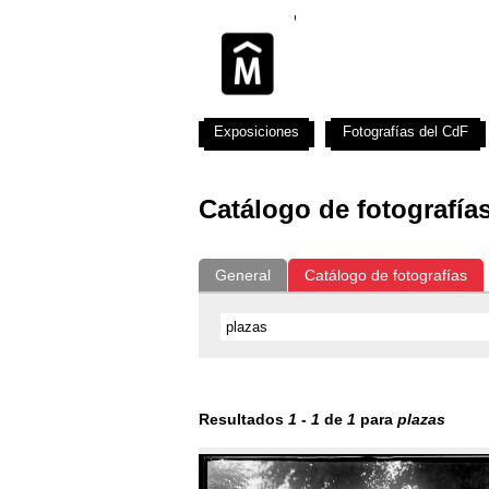
Exposiciones
Fotografías del CdF
Catálogo de fotografía
General
Catálogo de fotografías
Resultados
1
-
1
de
1
para
plazas