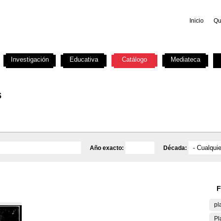
Inicio
Qu
Investigación
Educativa
Catálogo
Mediateca
s
Año exacto:
Década:
F
pl
Pl