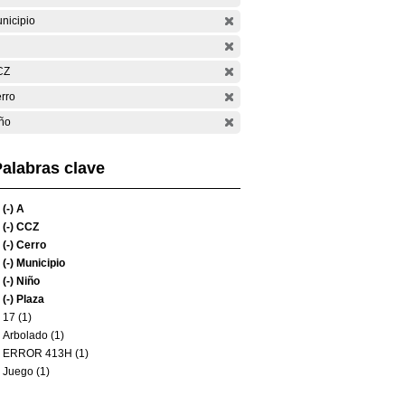
nicipio
CZ
rro
ño
alabras clave
(-)
A
(-)
CCZ
(-)
Cerro
(-)
Municipio
(-)
Niño
(-)
Plaza
17 (1)
Arbolado (1)
ERROR 413H (1)
Juego (1)