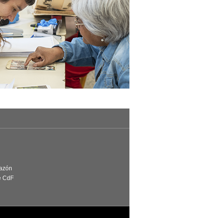
Razón
e CdF