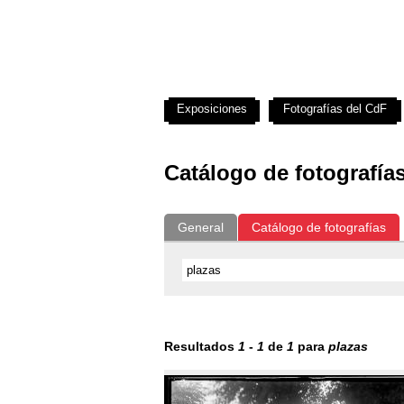
Exposiciones
Fotografías del CdF
Catálogo de fotografía
General
Catálogo de fotografías
Resultados
1
-
1
de
1
para
plazas