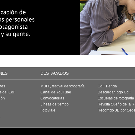
NES
DESTACADOS
nes
MUFF, festival de fotografía
CdF Tienda
as del CdF
Canal de YouTube
Descargar logo CdF
ión
Convocatorias
Escuelas de fotografía
Líneas de tiempo
Revista Sueño de la 
Fotoviaje
Recorrido 3D por Sed
a