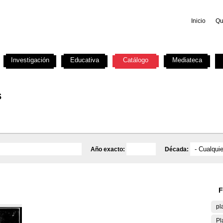
Inicio
Qu
Investigación
Educativa
Catálogo
Mediateca
s
Año exacto:
Década:
F
pl
Pl