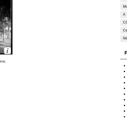
Mu
A
C
Ce
Ni
P
rro.