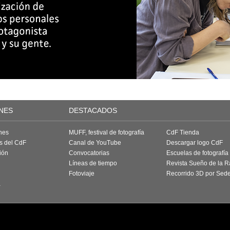
NES
DESTACADOS
nes
MUFF, festival de fotografía
CdF Tienda
as del CdF
Canal de YouTube
Descargar logo CdF
ión
Convocatorias
Escuelas de fotografía
Líneas de tiempo
Revista Sueño de la 
Fotoviaje
Recorrido 3D por Sed
a