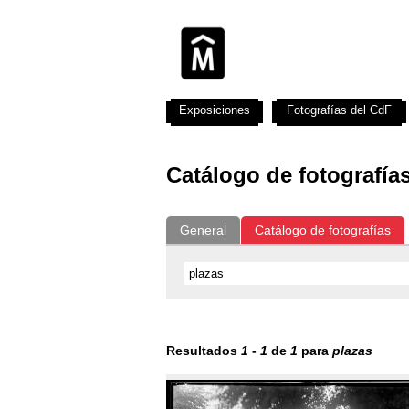
Exposiciones
Fotografías del CdF
Catálogo de fotografía
General
Catálogo de fotografías
Resultados
1
-
1
de
1
para
plazas