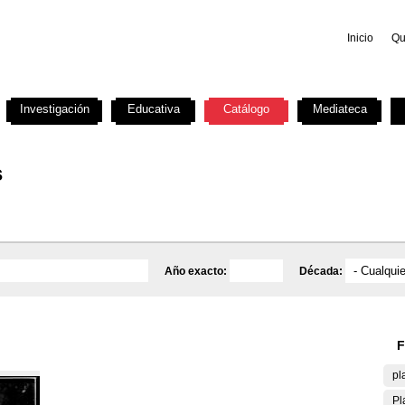
Inicio
Qu
Investigación
Educativa
Catálogo
Mediateca
s
Año exacto:
Década:
F
pl
Pl