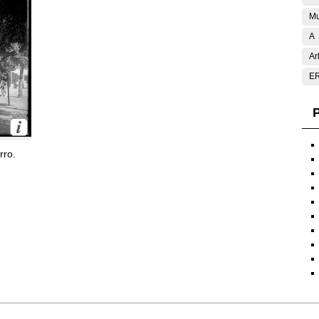
Mu
A
Ar
E
P
rro.