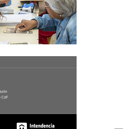
Razón
e CdF