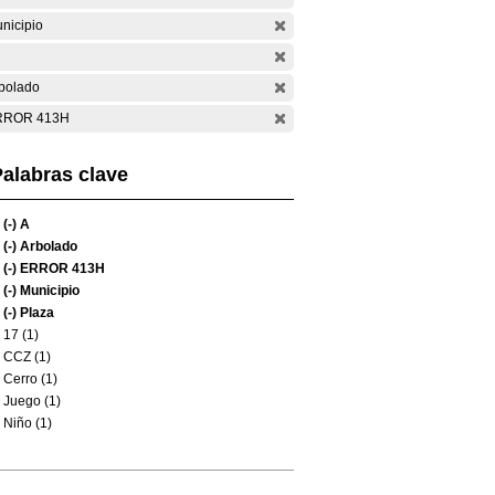
nicipio
bolado
RROR 413H
alabras clave
(-)
A
(-)
Arbolado
(-)
ERROR 413H
(-)
Municipio
(-)
Plaza
17 (1)
CCZ (1)
Cerro (1)
Juego (1)
Niño (1)