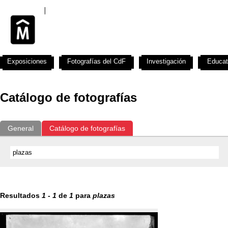
Exposiciones
Fotografías del CdF
Investigación
Educat
Catálogo de fotografías
General
Catálogo de fotografías
Resultados
1
-
1
de
1
para
plazas