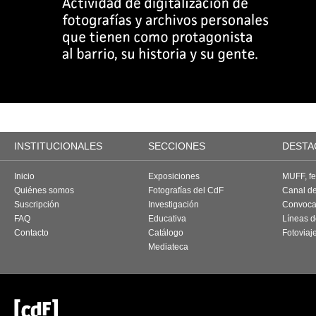
INSTITUCIONALES
SECCIONES
DESTA
Inicio
Exposiciones
MUFF, fes
Quiénes somos
Fotografías del CdF
Canal d
Suscripción
Investigación
Convoca
FAQ
Educativa
Líneas d
Contacto
Catálogo
Fotoviaj
Mediateca