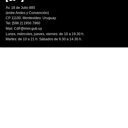
Av. 18 de Julio 885
(entre Andes y Convención)
CP 11100. Montevideo. Uruguay
Tel: [598 2] 1950 7960
Mail:
CdF@imm.gub.uy
Lunes, miércoles, jueves, viernes: de 10 a 19.30 h.
Martes: de 10 a 21 h. Sábados de 9.30 a 14.30 h.