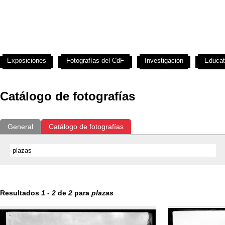
Exposiciones
Fotografías del CdF
Investigación
Educat
Catálogo de fotografías
General
Catálogo de fotografías
Resultados
1
-
2
de
2
para
plazas