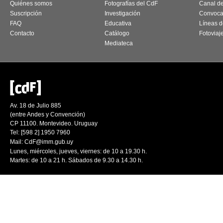
Quiénes somos
Fotografías del CdF
Canal d
Suscripción
Investigación
Convoca
FAQ
Educativa
Líneas d
Contacto
Catálogo
Fotoviaj
Mediateca
Av. 18 de Julio 885
(entre Andes y Convención)
CP 11100. Montevideo. Uruguay
Tel: [598 2] 1950 7960
Mail:
CdF@imm.gub.uy
Lunes, miércoles, jueves, viernes: de 10 a 19.30 h.
Martes: de 10 a 21 h. Sábados de 9.30 a 14.30 h.