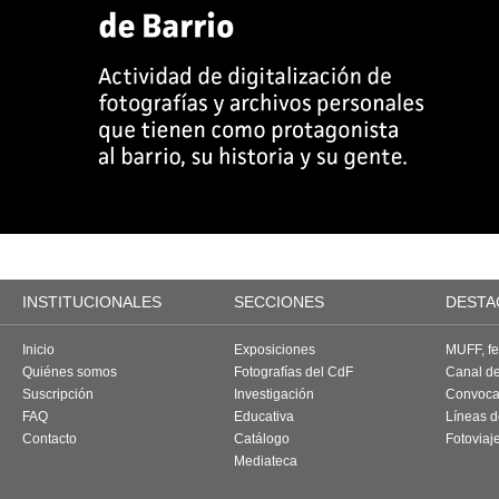
INSTITUCIONALES
SECCIONES
DESTA
Inicio
Exposiciones
MUFF, fes
Quiénes somos
Fotografías del CdF
Canal d
Suscripción
Investigación
Convoca
FAQ
Educativa
Líneas d
Contacto
Catálogo
Fotoviaj
Mediateca