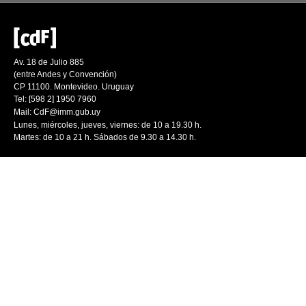
Av. 18 de Julio 885
(entre Andes y Convención)
CP 11100. Montevideo. Uruguay
Tel: [598 2] 1950 7960
Mail:
CdF@imm.gub.uy
Lunes, miércoles, jueves, viernes: de 10 a 19.30 h.
Martes: de 10 a 21 h. Sábados de 9.30 a 14.30 h.