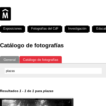
Exposiciones
Fotografías del CdF
Investigación
Educat
Catálogo de fotografías
General
Catálogo de fotografías
Resultados
1
-
1
de
1
para
plazas