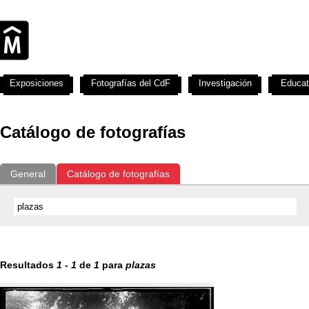
Exposiciones
Fotografías del CdF
Investigación
Educat
Catálogo de fotografías
General
Catálogo de fotografías
Resultados
1
-
1
de
1
para
plazas