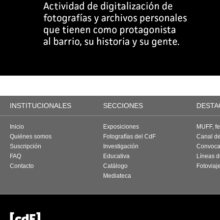
INSTITUCIONALES
SECCIONES
DESTA
Inicio
Exposiciones
MUFF, fes
Quiénes somos
Fotografías del CdF
Canal d
Suscripción
Investigación
Convoca
FAQ
Educativa
Líneas d
Contacto
Catálogo
Fotoviaj
Mediateca