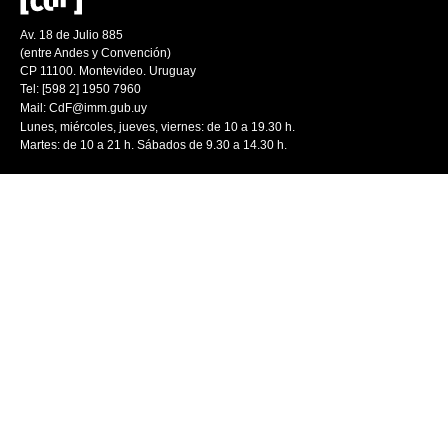
Av. 18 de Julio 885
(entre Andes y Convención)
CP 11100. Montevideo. Uruguay
Tel: [598 2] 1950 7960
Mail:
CdF@imm.gub.uy
Lunes, miércoles, jueves, viernes: de 10 a 19.30 h.
Martes: de 10 a 21 h. Sábados de 9.30 a 14.30 h.