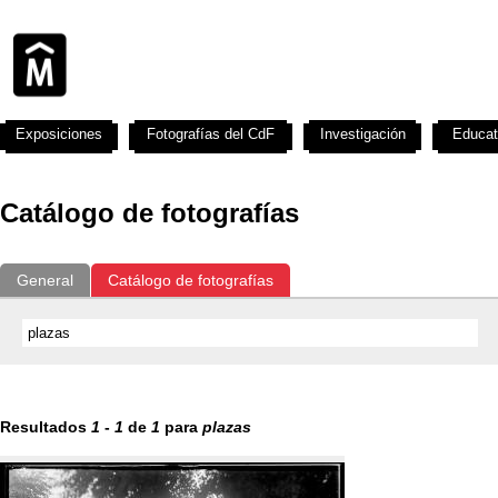
Exposiciones
Fotografías del CdF
Investigación
Educat
Catálogo de fotografías
General
Catálogo de fotografías
Resultados
1
-
1
de
1
para
plazas