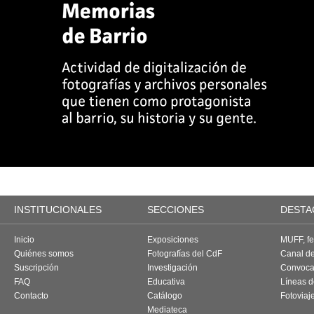
INSTITUCIONALES
SECCIONES
DESTA
Inicio
Exposiciones
MUFF, fes
Quiénes somos
Fotografías del CdF
Canal d
Suscripción
Investigación
Convoca
FAQ
Educativa
Líneas d
Contacto
Catálogo
Fotoviaj
Mediateca