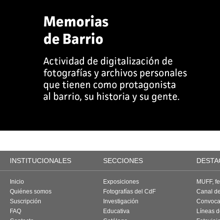
INSTITUCIONALES
SECCIONES
DESTA
Inicio
Exposiciones
MUFF, fes
Quiénes somos
Fotografías del CdF
Canal d
Suscripción
Investigación
Convoca
FAQ
Educativa
Líneas d