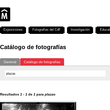
Exposiciones
Fotografías del CdF
Investigación
Educat
Catálogo de fotografías
General
Catálogo de fotografías
Resultados
1
-
1
de
1
para
plazas