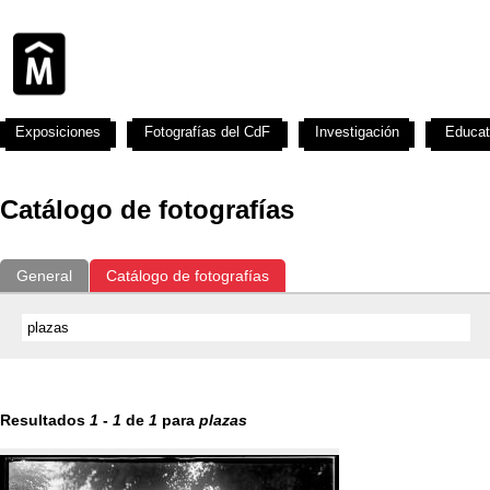
Exposiciones
Fotografías del CdF
Investigación
Educat
Catálogo de fotografías
General
Catálogo de fotografías
Resultados
1
-
1
de
1
para
plazas