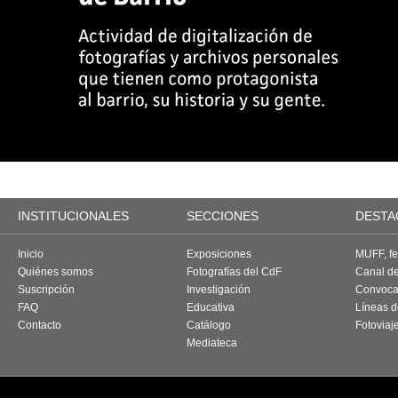
INSTITUCIONALES
SECCIONES
DESTA
Inicio
Exposiciones
MUFF, fes
Quiénes somos
Fotografías del CdF
Canal d
Suscripción
Investigación
Convoca
FAQ
Educativa
Líneas d
Contacto
Catálogo
Fotoviaj
Mediateca