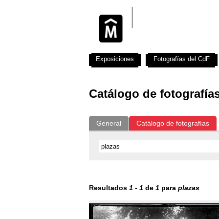
Exposiciones
Fotografías del CdF
Catálogo de fotografía
General
Catálogo de fotografías
Resultados
1
-
1
de
1
para
plazas