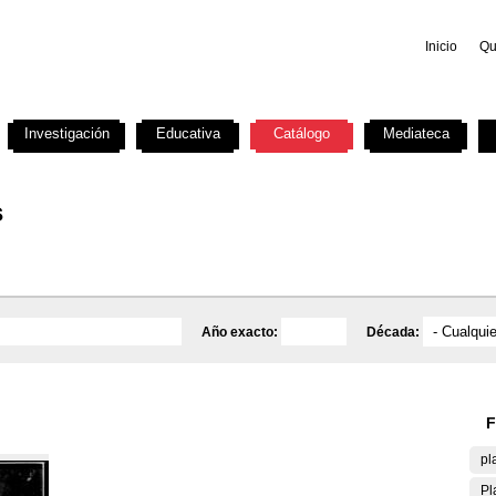
Inicio
Qu
Investigación
Educativa
Catálogo
Mediateca
s
Año exacto:
Década:
F
pl
Pl