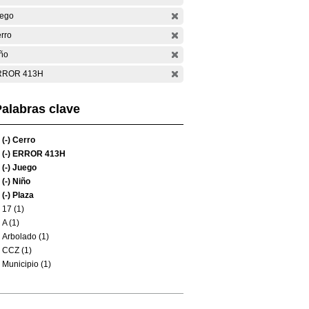
ego
rro
ño
RROR 413H
alabras clave
(-)
Cerro
(-)
ERROR 413H
(-)
Juego
(-)
Niño
(-)
Plaza
17 (1)
A (1)
Arbolado (1)
CCZ (1)
Municipio (1)