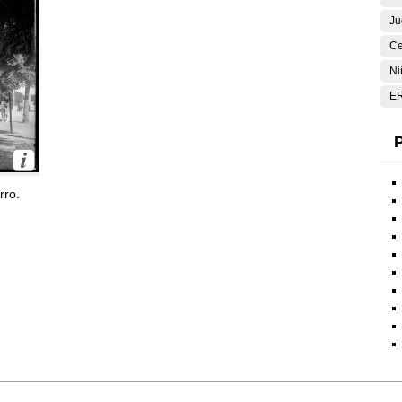
Ju
Ce
Ni
E
P
rro.