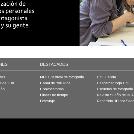
NES
DESTACADOS
nes
MUFF, festival de fotografía
CdF Tienda
as del CdF
Canal de YouTube
Descargar logo CdF
ión
Convocatorias
Escuelas de fotografía
Líneas de tiempo
Revista Sueño de la 
Fotoviaje
Recorrido 3D por Sed
a