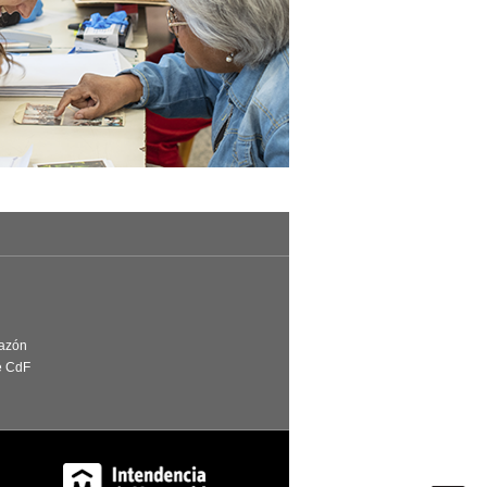
Razón
e CdF