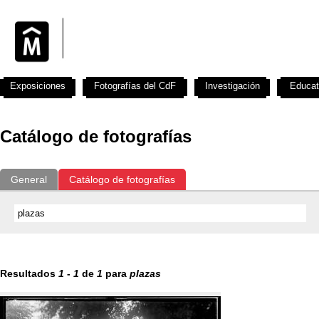
Exposiciones
Fotografías del CdF
Investigación
Educat
Catálogo de fotografías
General
Catálogo de fotografías
Resultados
1
-
1
de
1
para
plazas