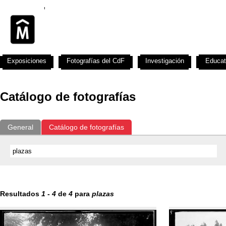
Exposiciones
Fotografías del CdF
Investigación
Educat
Catálogo de fotografías
General
Catálogo de fotografías
Resultados
1
-
4
de
4
para
plazas