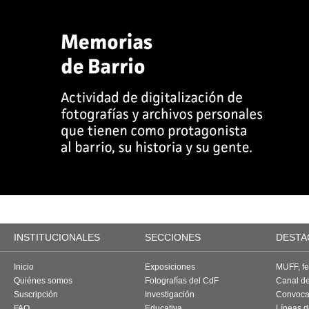
INSTITUCIONALES
SECCIONES
DESTA
Inicio
Exposiciones
MUFF, fes
Quiénes somos
Fotografías del CdF
Canal d
Suscripción
Investigación
Convoca
FAQ
Educativa
Líneas d