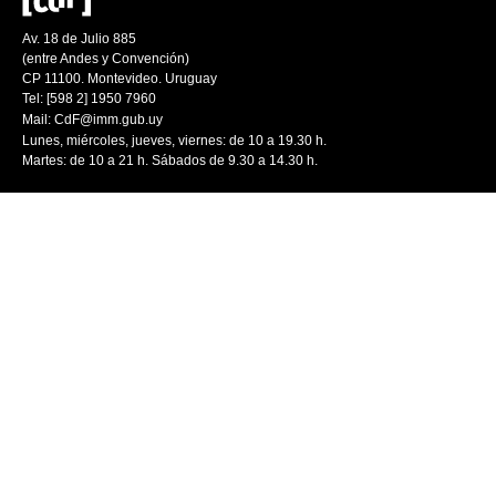
Av. 18 de Julio 885
(entre Andes y Convención)
CP 11100. Montevideo. Uruguay
Tel: [598 2] 1950 7960
Mail:
CdF@imm.gub.uy
Lunes, miércoles, jueves, viernes: de 10 a 19.30 h.
Martes: de 10 a 21 h. Sábados de 9.30 a 14.30 h.