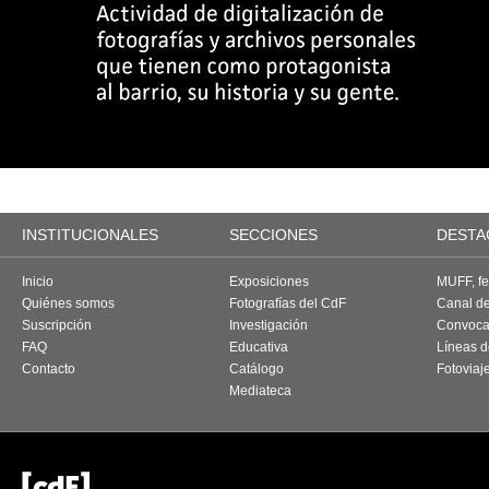
INSTITUCIONALES
SECCIONES
DESTA
Inicio
Exposiciones
MUFF, fes
Quiénes somos
Fotografías del CdF
Canal d
Suscripción
Investigación
Convoca
FAQ
Educativa
Líneas d
Contacto
Catálogo
Fotoviaj
Mediateca