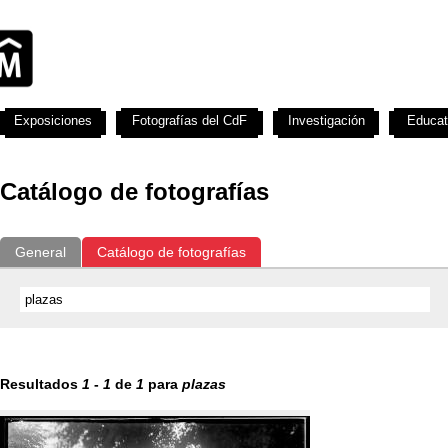
Exposiciones
Fotografías del CdF
Investigación
Educat
Catálogo de fotografías
General
Catálogo de fotografías
Resultados
1
-
1
de
1
para
plazas