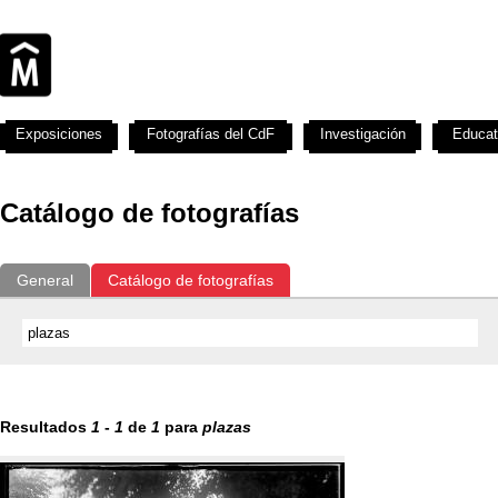
Exposiciones
Fotografías del CdF
Investigación
Educat
Catálogo de fotografías
General
Catálogo de fotografías
Resultados
1
-
1
de
1
para
plazas