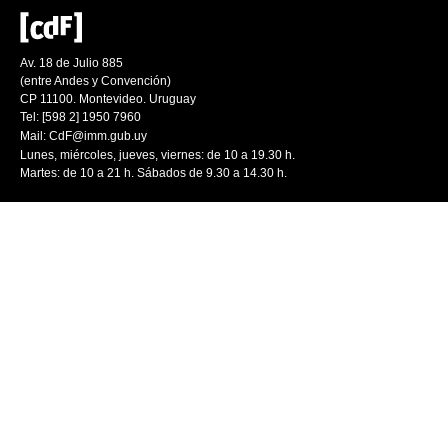
Av. 18 de Julio 885
(entre Andes y Convención)
CP 11100. Montevideo. Uruguay
Tel: [598 2] 1950 7960
Mail:
CdF@imm.gub.uy
Lunes, miércoles, jueves, viernes: de 10 a 19.30 h.
Martes: de 10 a 21 h. Sábados de 9.30 a 14.30 h.