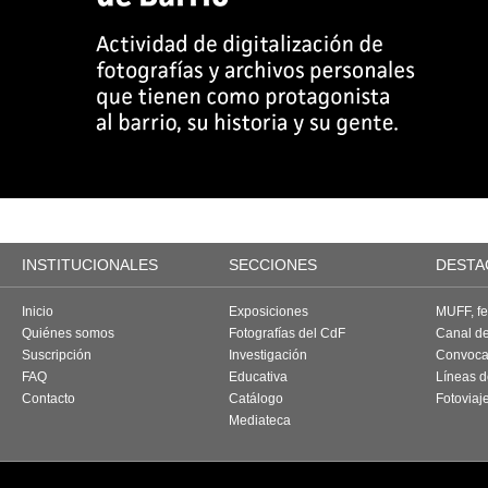
INSTITUCIONALES
SECCIONES
DESTA
Inicio
Exposiciones
MUFF, fes
Quiénes somos
Fotografías del CdF
Canal d
Suscripción
Investigación
Convoca
FAQ
Educativa
Líneas d
Contacto
Catálogo
Fotoviaj
Mediateca