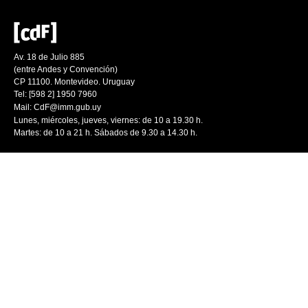
Av. 18 de Julio 885
(entre Andes y Convención)
CP 11100. Montevideo. Uruguay
Tel: [598 2] 1950 7960
Mail:
CdF@imm.gub.uy
Lunes, miércoles, jueves, viernes: de 10 a 19.30 h.
Martes: de 10 a 21 h. Sábados de 9.30 a 14.30 h.