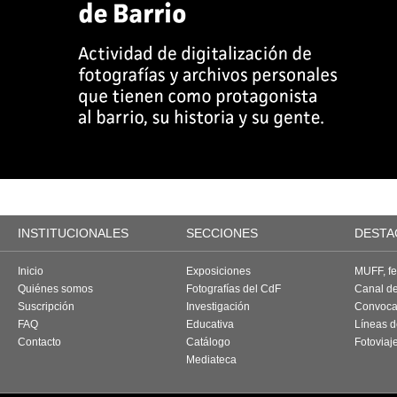
INSTITUCIONALES
SECCIONES
DESTA
Inicio
Exposiciones
MUFF, fes
Quiénes somos
Fotografías del CdF
Canal d
Suscripción
Investigación
Convoca
FAQ
Educativa
Líneas d
Contacto
Catálogo
Fotoviaj
Mediateca