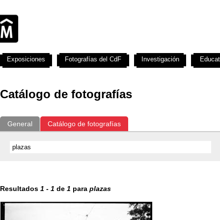
Exposiciones
Fotografías del CdF
Investigación
Educat
Catálogo de fotografías
General
Catálogo de fotografías
Resultados
1
-
1
de
1
para
plazas