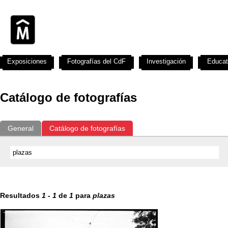
Exposiciones
Fotografías del CdF
Investigación
Educat
Catálogo de fotografías
General
Catálogo de fotografías
Resultados
1
-
1
de
1
para
plazas