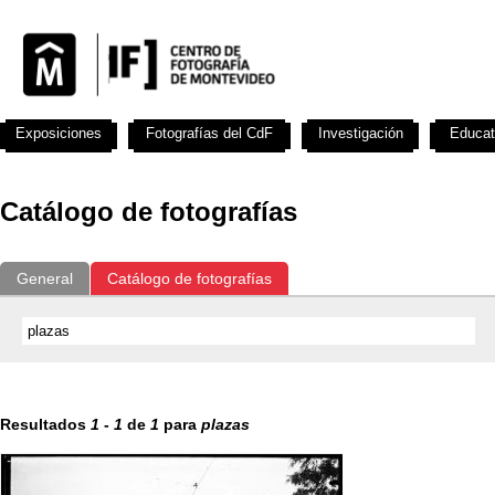
Exposiciones
Fotografías del CdF
Investigación
Educat
Catálogo de fotografías
General
Catálogo de fotografías
Resultados
1
-
1
de
1
para
plazas