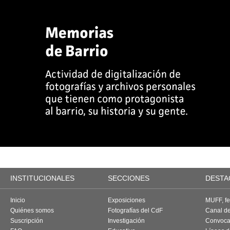
INSTITUCIONALES
SECCIONES
DESTA
Inicio
Exposiciones
MUFF, fes
Quiénes somos
Fotografías del CdF
Canal d
Suscripción
Investigación
Convoca