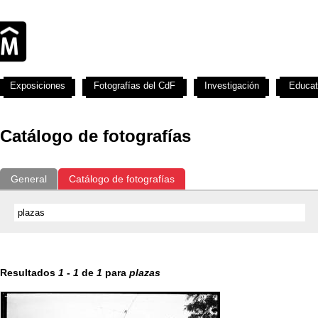
Exposiciones
Fotografías del CdF
Investigación
Educat
Catálogo de fotografías
General
Catálogo de fotografías
Resultados
1
-
1
de
1
para
plazas