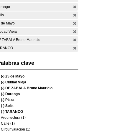
rango
lís
 de Mayo
udad Vieja
 ZABALA Bruno Mauricio
ARANCO
alabras clave
(-)
25 de Mayo
(-)
Ciudad Vieja
(-)
DE ZABALA Bruno Mauricio
(-)
Durango
(-)
Plaza
(-)
Solís
(-)
TARANCO
Arquitectura (1)
Calle (1)
Circunvalación (1)