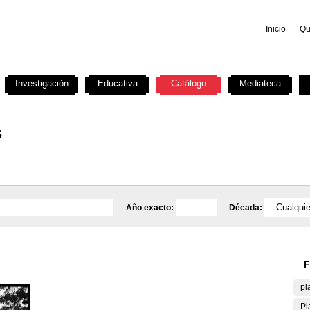
Inicio
Qu
Investigación
Educativa
Catálogo
Mediateca
s
Año exacto:
Década:
F
pl
Pl