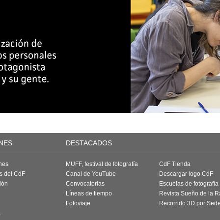
NES
DESTACADOS
nes
MUFF, festival de fotografía
CdF Tienda
as del CdF
Canal de YouTube
Descargar logo CdF
ión
Convocatorias
Escuelas de fotografía
Líneas de tiempo
Revista Sueño de la 
Fotoviaje
Recorrido 3D por Sed
a