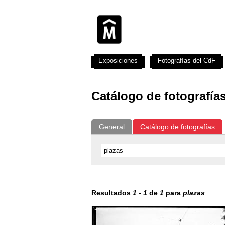
Exposiciones
Fotografías del CdF
Catálogo de fotografía
General
Catálogo de fotografías
Resultados
1
-
1
de
1
para
plazas