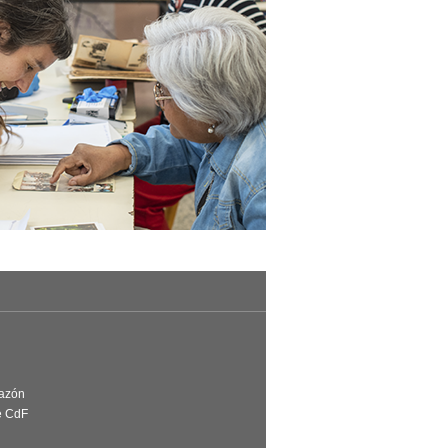
Razón
e CdF