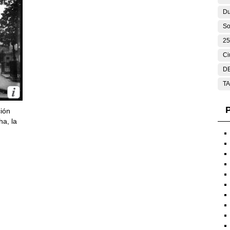
Du
So
25
Ci
DE
T
P
ción
ha, la