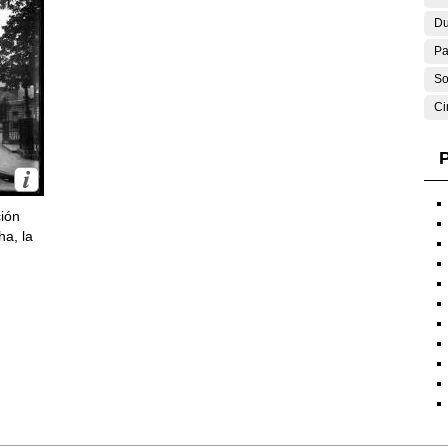
Du
Pa
So
Ci
P
ción
ha, la