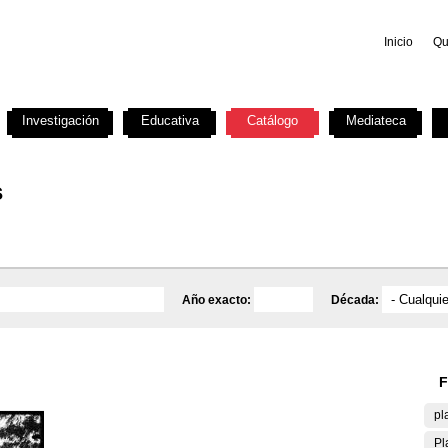
Inicio
Qu
Investigación
Educativa
Catálogo
Mediateca
s
Año exacto:
Década:
F
pl
Pl