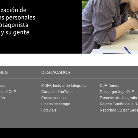
NES
DESTACADOS
nes
MUFF, festival de fotografía
CdF Tienda
as del CdF
Canal de YouTube
Descargar logo CdF
ión
Convocatorias
Escuelas de fotografía
Líneas de tiempo
Revista Sueño de la 
Fotoviaje
Recorrido 3D por Sed
a