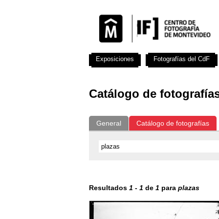
Exposiciones
Fotografías del CdF
Catálogo de fotografía
General
Catálogo de fotografías
Resultados
1
-
1
de
1
para
plazas