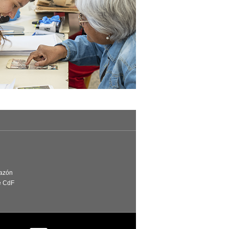
Razón
e CdF