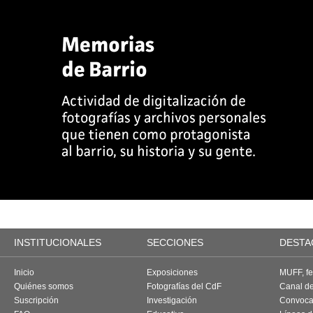
INSTITUCIONALES
SECCIONES
DESTA
Inicio
Exposiciones
MUFF, fes
Quiénes somos
Fotografías del CdF
Canal d
Suscripción
Investigación
Convoca