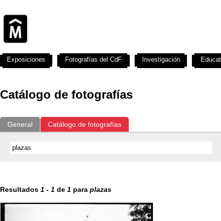
Exposiciones
Fotografías del CdF
Investigación
Educat
Catálogo de fotografías
General
Catálogo de fotografías
Resultados
1
-
1
de
1
para
plazas