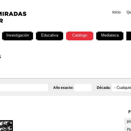
Inicio
Qu
Investigación
Educativa
Catálogo
Mediateca
s
Año exacto:
Década:
F
pl
Pl