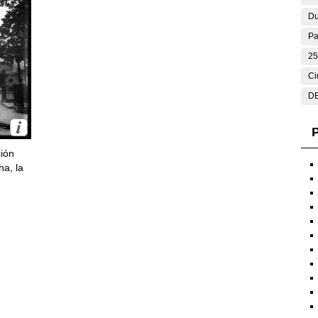
Du
Pa
25
Ci
DE
P
ción
ha, la