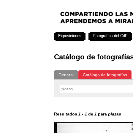
Exposiciones
Fotografías del CdF
Catálogo de fotografía
General
Catálogo de fotografías
Resultados
1
-
1
de
1
para
plazas