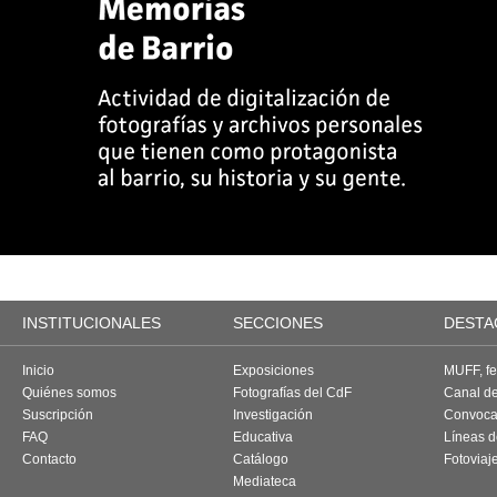
INSTITUCIONALES
SECCIONES
DESTA
Inicio
Exposiciones
MUFF, fes
Quiénes somos
Fotografías del CdF
Canal d
Suscripción
Investigación
Convoca
FAQ
Educativa
Líneas d
Contacto
Catálogo
Fotoviaj
Mediateca