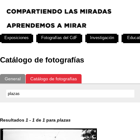
Exposiciones
Fotografías del CdF
Investigación
Educat
Catálogo de fotografías
General
Catálogo de fotografías
Resultados
1
-
1
de
1
para
plazas