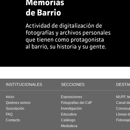
INSTITUCIONALES
SECCIONES
DESTA
Inicio
Exposiciones
MUFF, fes
Quiénes somos
Fotografías del CdF
Canal d
Suscripción
Investigación
Convoca
FAQ
Educativa
Líneas d
Contacto
Catálogo
Fotoviaj
Mediateca