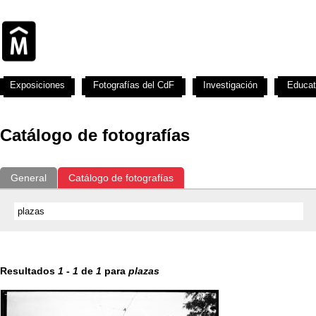
Exposiciones
Fotografías del CdF
Investigación
Educat
Catálogo de fotografías
General
Catálogo de fotografías
Resultados
1
-
1
de
1
para
plazas