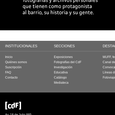
INSTITUCIONALES
SECCIONES
DESTA
Inicio
Exposiciones
MUFF, fes
Quiénes somos
Fotografías del CdF
Canal d
Suscripción
Investigación
Convoca
FAQ
Educativa
Líneas d
Contacto
Catálogo
Fotoviaj
Mediateca
Av. 18 de Julio 885