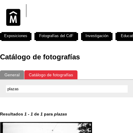
Exposiciones
Fotografías del CdF
Investigación
Educat
Catálogo de fotografías
General
Catálogo de fotografías
Resultados
1
-
1
de
1
para
plazas