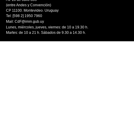
(entre Andes y Convención)
CP 11100. Montevideo. Uruguay
Tel: [598 2] 1950 7960
Mail:
CdF@imm.gub.uy
Lunes, miércoles, jueves, viernes: de 10 a 19.30 h.
Martes: de 10 a 21 h. Sábados de 9.30 a 14.30 h.