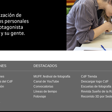
NES
DESTACADOS
nes
MUFF, festival de fotografía
CdF Tienda
as del CdF
Canal de YouTube
Descargar logo CdF
ión
Convocatorias
Escuelas de fotografía
Líneas de tiempo
Revista Sueño de la 
Fotoviaje
Recorrido 3D por Sed
a