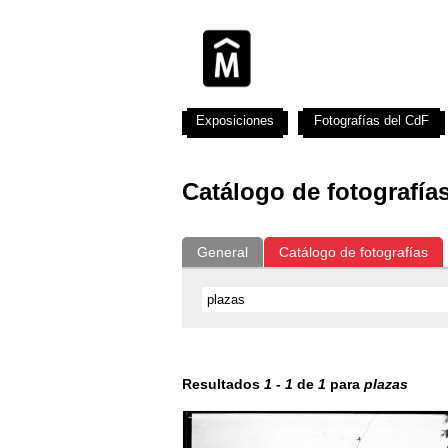
Exposiciones
Fotografías del CdF
Catálogo de fotografía
General
Catálogo de fotografías
Resultados
1
-
1
de
1
para
plazas