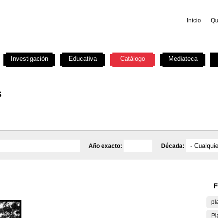
Inicio
Qu
Investigación
Educativa
Catálogo
Mediateca
s
Año exacto:
Década:
F
pl
Pl