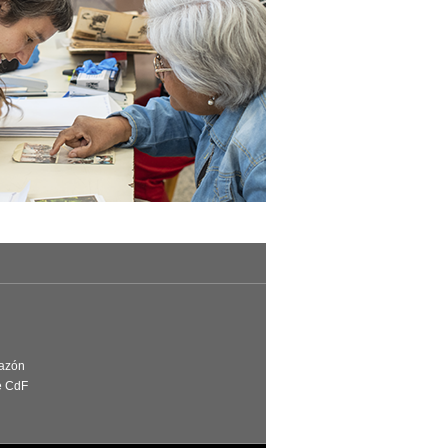
Razón
e CdF