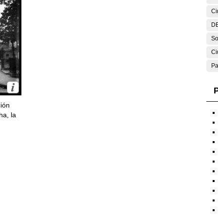
Ci
DE
So
Ci
Pa
P
ción
ha, la