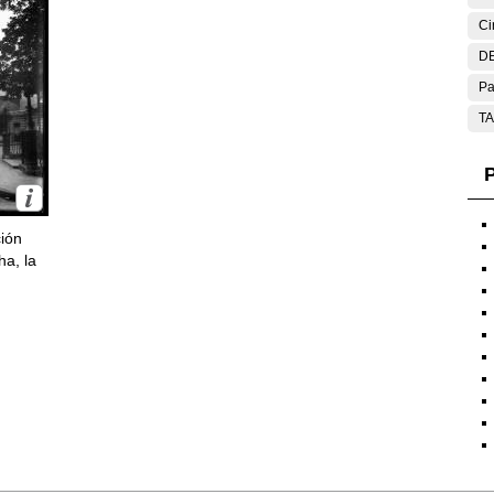
Ci
DE
Pa
T
P
ción
ha, la