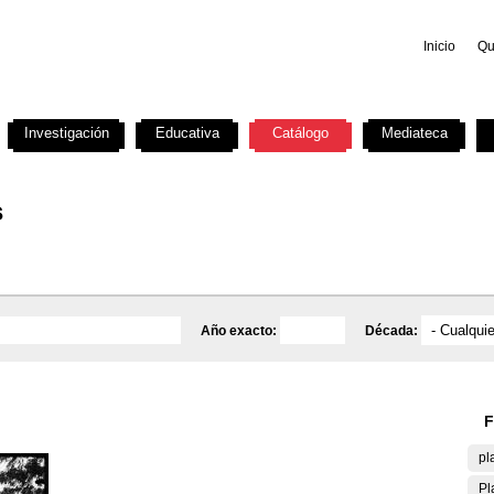
Inicio
Qu
Investigación
Educativa
Catálogo
Mediateca
s
Año exacto:
Década:
F
pl
Pl