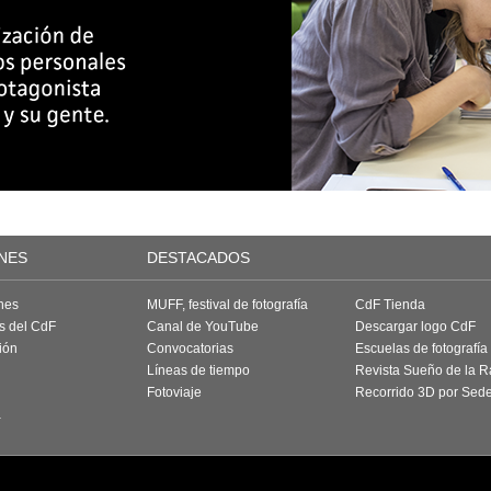
NES
DESTACADOS
nes
MUFF, festival de fotografía
CdF Tienda
as del CdF
Canal de YouTube
Descargar logo CdF
ión
Convocatorias
Escuelas de fotografía
Líneas de tiempo
Revista Sueño de la 
Fotoviaje
Recorrido 3D por Sed
a