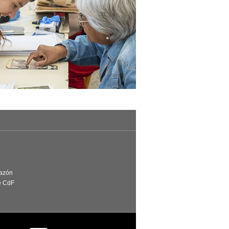
Razón
e CdF