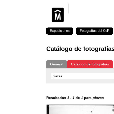
Exposiciones
Fotografías del CdF
Catálogo de fotografía
General
Catálogo de fotografías
Resultados
1
-
1
de
1
para
plazas