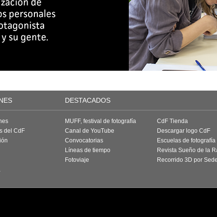
NES
DESTACADOS
nes
MUFF, festival de fotografía
CdF Tienda
as del CdF
Canal de YouTube
Descargar logo CdF
ión
Convocatorias
Escuelas de fotografía
Líneas de tiempo
Revista Sueño de la 
Fotoviaje
Recorrido 3D por Sed
a