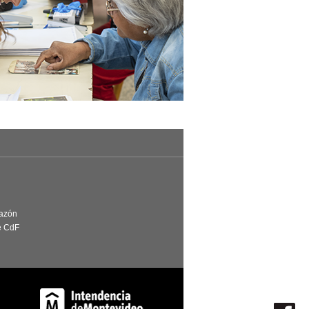
Razón
e CdF