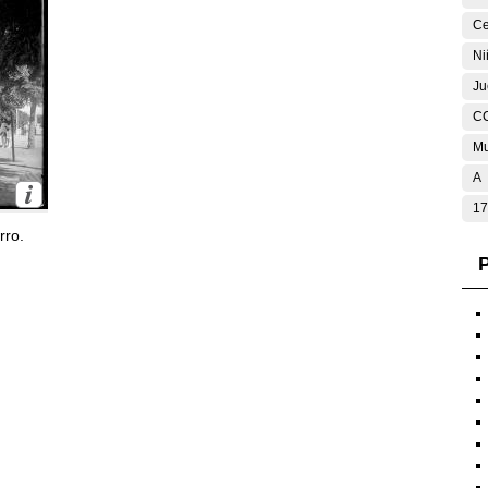
Ce
Ni
Ju
C
Mu
A
17
rro.
P