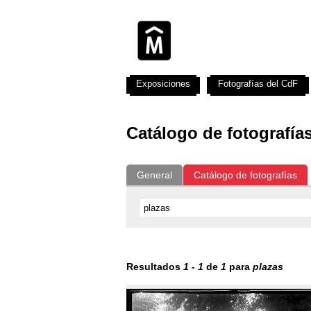
Exposiciones
Fotografías del CdF
Catálogo de fotografía
General
Catálogo de fotografías
Resultados
1
-
1
de
1
para
plazas