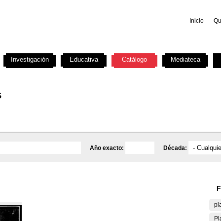
Inicio
Qu
Investigación
Educativa
Catálogo
Mediateca
s
Año exacto:
Década:
F
pl
Pl