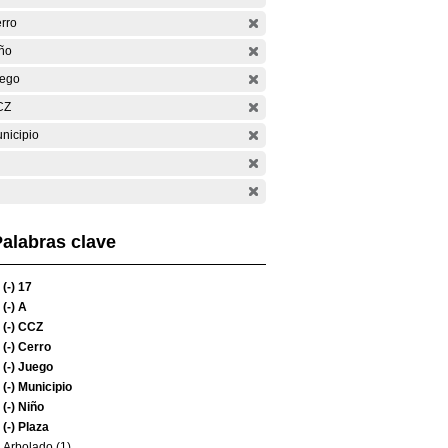
rro
ño
ego
CZ
nicipio
alabras clave
(-)
17
(-)
A
(-)
CCZ
(-)
Cerro
(-)
Juego
(-)
Municipio
(-)
Niño
(-)
Plaza
Arbolado (1)