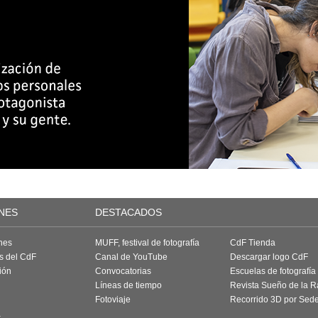
NES
DESTACADOS
nes
MUFF, festival de fotografía
CdF Tienda
as del CdF
Canal de YouTube
Descargar logo CdF
ión
Convocatorias
Escuelas de fotografía
Líneas de tiempo
Revista Sueño de la 
Fotoviaje
Recorrido 3D por Sed
a