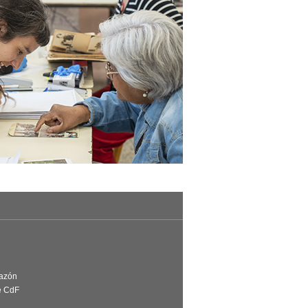
Razón
e CdF