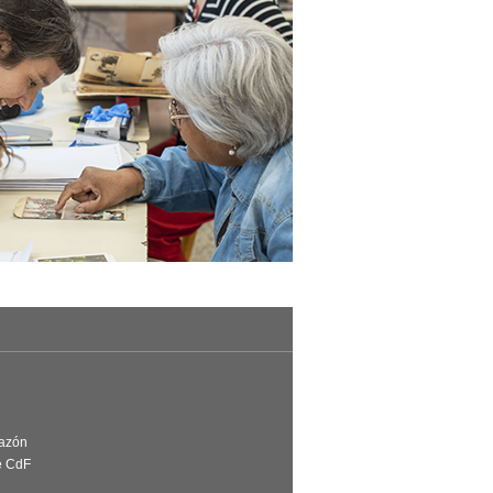
Razón
e CdF