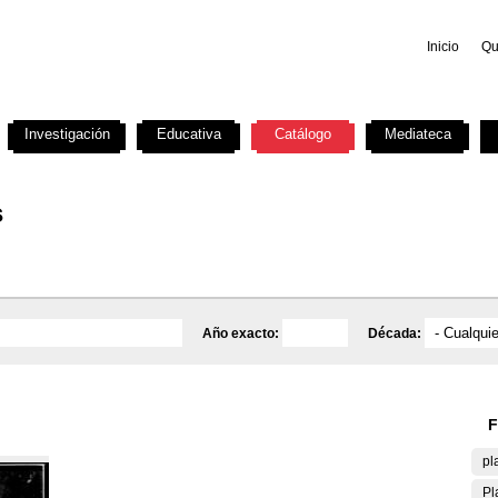
Inicio
Qu
Investigación
Educativa
Catálogo
Mediateca
s
Año exacto:
Década:
F
pl
Pl