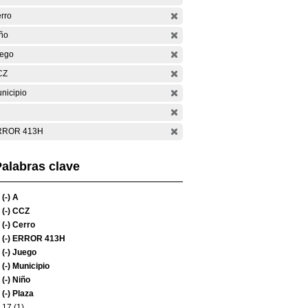
rro
ño
ego
CZ
nicipio
RROR 413H
alabras clave
(-)
A
(-)
CCZ
(-)
Cerro
(-)
ERROR 413H
(-)
Juego
(-)
Municipio
(-)
Niño
(-)
Plaza
17 (1)