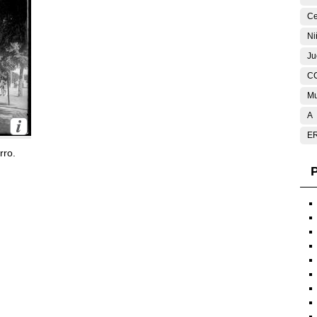
Ce
Ni
Ju
C
Mu
A
E
rro.
P