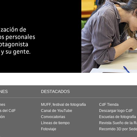
NES
DESTACADOS
nes
MUFF, festival de fotografía
CdF Tienda
as del CdF
Canal de YouTube
Descargar logo CdF
ión
Convocatorias
Escuelas de fotografía
Líneas de tiempo
Revista Sueño de la 
Fotoviaje
Recorrido 3D por Sed
a