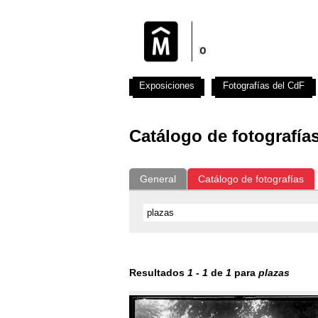
Exposiciones
Fotografías del CdF
Catálogo de fotografía
General
Catálogo de fotografías
Resultados
1
-
1
de
1
para
plazas