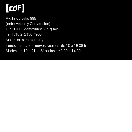
Av. 18 de Julio 885
(entre Andes y Convención)
CP 11100. Montevideo. Uruguay
Tel: [598 2] 1950 7960
Mail:
CdF@imm.gub.uy
Lunes, miércoles, jueves, viernes: de 10 a 19.30 h.
Martes: de 10 a 21 h. Sábados de 9.30 a 14.30 h.