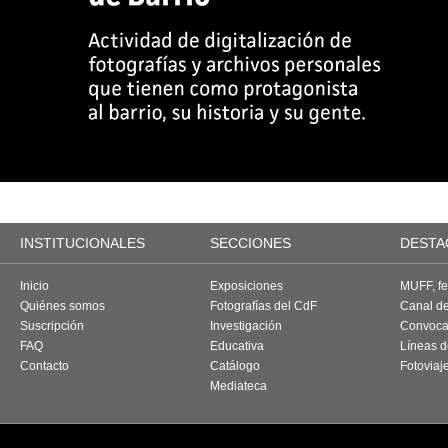
INSTITUCIONALES
SECCIONES
DESTA
Inicio
Exposiciones
MUFF, fes
Quiénes somos
Fotografías del CdF
Canal d
Suscripción
Investigación
Convoca
FAQ
Educativa
Líneas d
Contacto
Catálogo
Fotoviaj
Mediateca