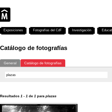
Exposiciones
Fotografías del CdF
Investigación
Educat
Catálogo de fotografías
General
Catálogo de fotografías
Resultados
1
-
1
de
1
para
plazas