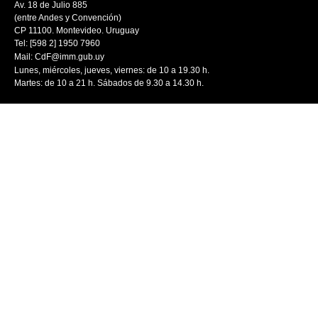
Av. 18 de Julio 885
(entre Andes y Convención)
CP 11100. Montevideo. Uruguay
Tel: [598 2] 1950 7960
Mail:
CdF@imm.gub.uy
Lunes, miércoles, jueves, viernes: de 10 a 19.30 h.
Martes: de 10 a 21 h. Sábados de 9.30 a 14.30 h.