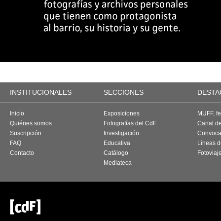
INSTITUCIONALES
SECCIONES
DESTA
Inicio
Exposiciones
MUFF, fes
Quiénes somos
Fotografías del CdF
Canal d
Suscripción
Investigación
Convoca
FAQ
Educativa
Líneas d
Contacto
Catálogo
Fotoviaj
Mediateca