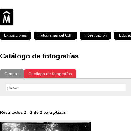
Exposiciones
Fotografías del CdF
Investigación
Educat
Catálogo de fotografías
General
Catálogo de fotografías
Resultados
1
-
1
de
1
para
plazas