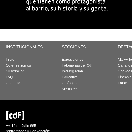
INSTITUCIONALES
SECCIONES
DESTA
Inicio
Exposiciones
MUFF, fes
Quiénes somos
Fotografías del CdF
Canal d
Suscripción
Investigación
Convoca
FAQ
Educativa
Líneas d
Contacto
Catálogo
Fotoviaj
Mediateca
Av. 18 de Julio 885
(entre Andes y Convención)