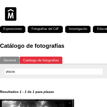
Exposiciones
Fotografías del CdF
Investigación
Educat
Catálogo de fotografías
General
Catálogo de fotografías
Resultados
1
-
1
de
1
para
plazas