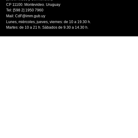
CP 11100. Montevideo. Uruguay
Tel: [598 2] 1950 7960
Mail:
CdF@imm.gub.uy
Lunes, miércoles, jueves, viernes: de 10 a 19.30 h.
Martes: de 10 a 21 h. Sábados de 9.30 a 14.30 h.