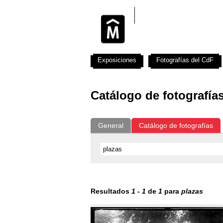
Exposiciones
Fotografías del CdF
Catálogo de fotografía
General
Catálogo de fotografías
Resultados
1
-
1
de
1
para
plazas