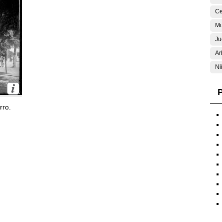
Ce
Mu
Ju
Ar
Ni
P
rro.