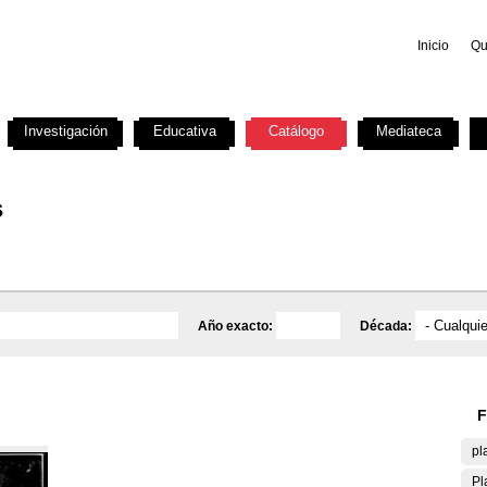
Inicio
Qu
Investigación
Educativa
Catálogo
Mediateca
s
Año exacto:
Década:
F
pl
Pl