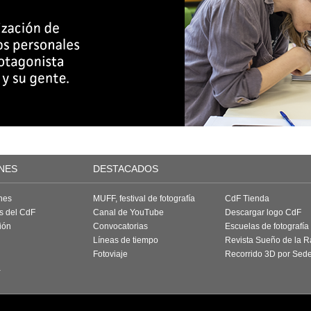
NES
DESTACADOS
nes
MUFF, festival de fotografía
CdF Tienda
as del CdF
Canal de YouTube
Descargar logo CdF
ión
Convocatorias
Escuelas de fotografía
Líneas de tiempo
Revista Sueño de la 
Fotoviaje
Recorrido 3D por Sed
a