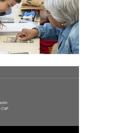
Razón
e CdF