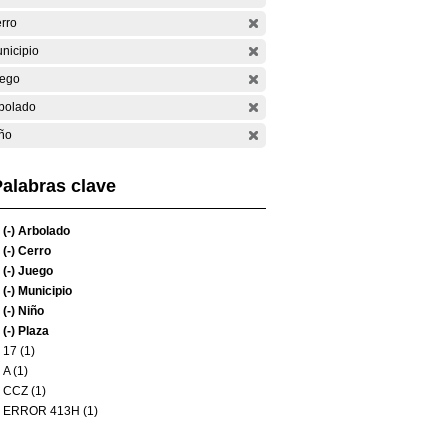
rro
nicipio
ego
bolado
ño
alabras clave
(-)
Arbolado
(-)
Cerro
(-)
Juego
(-)
Municipio
(-)
Niño
(-)
Plaza
17 (1)
A (1)
CCZ (1)
ERROR 413H (1)