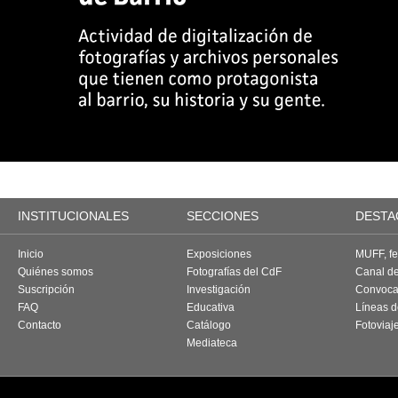
INSTITUCIONALES
SECCIONES
DESTA
Inicio
Exposiciones
MUFF, fes
Quiénes somos
Fotografías del CdF
Canal d
Suscripción
Investigación
Convoca
FAQ
Educativa
Líneas d
Contacto
Catálogo
Fotoviaj
Mediateca