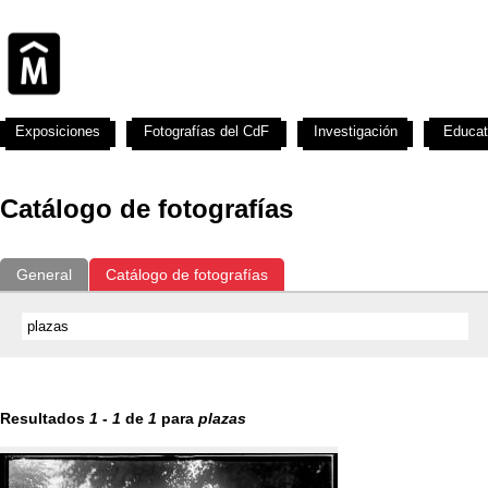
Exposiciones
Fotografías del CdF
Investigación
Educat
Catálogo de fotografías
General
Catálogo de fotografías
Resultados
1
-
1
de
1
para
plazas