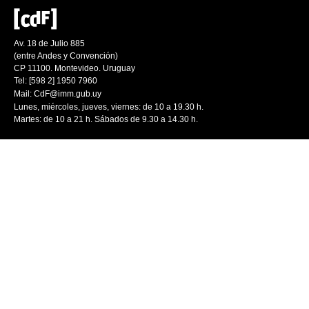
Av. 18 de Julio 885
(entre Andes y Convención)
CP 11100. Montevideo. Uruguay
Tel: [598 2] 1950 7960
Mail:
CdF@imm.gub.uy
Lunes, miércoles, jueves, viernes: de 10 a 19.30 h.
Martes: de 10 a 21 h. Sábados de 9.30 a 14.30 h.