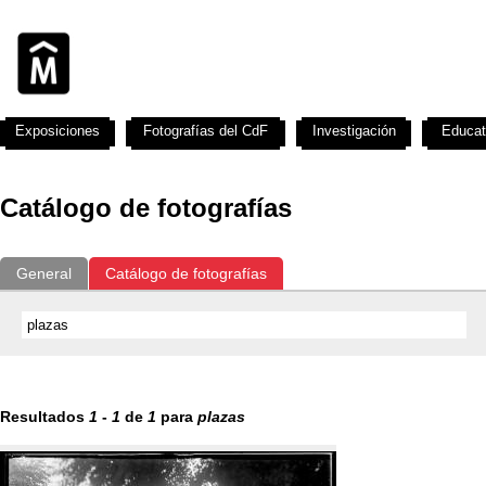
Exposiciones
Fotografías del CdF
Investigación
Educat
Catálogo de fotografías
General
Catálogo de fotografías
Resultados
1
-
1
de
1
para
plazas