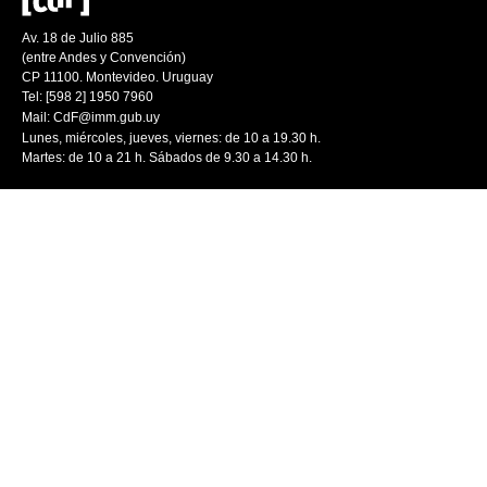
Av. 18 de Julio 885
(entre Andes y Convención)
CP 11100. Montevideo. Uruguay
Tel: [598 2] 1950 7960
Mail:
CdF@imm.gub.uy
Lunes, miércoles, jueves, viernes: de 10 a 19.30 h.
Martes: de 10 a 21 h. Sábados de 9.30 a 14.30 h.