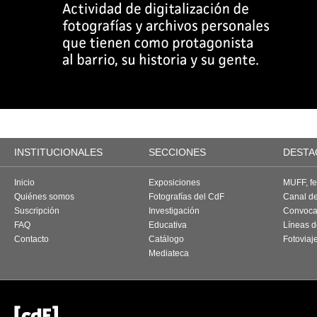
INSTITUCIONALES
SECCIONES
DESTA
Inicio
Exposiciones
MUFF, fes
Quiénes somos
Fotografías del CdF
Canal d
Suscripción
Investigación
Convoca
FAQ
Educativa
Líneas d
Contacto
Catálogo
Fotoviaj
Mediateca