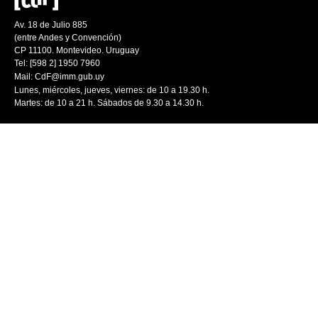
Av. 18 de Julio 885
(entre Andes y Convención)
CP 11100. Montevideo. Uruguay
Tel: [598 2] 1950 7960
Mail:
CdF@imm.gub.uy
Lunes, miércoles, jueves, viernes: de 10 a 19.30 h.
Martes: de 10 a 21 h. Sábados de 9.30 a 14.30 h.