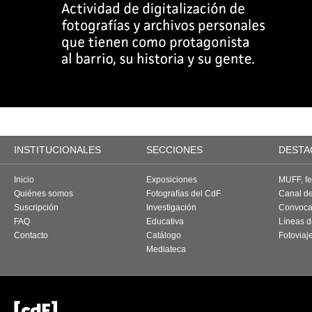
INSTITUCIONALES
SECCIONES
DESTA
Inicio
Exposiciones
MUFF, fes
Quiénes somos
Fotografías del CdF
Canal d
Suscripción
Investigación
Convoca
FAQ
Educativa
Líneas d
Contacto
Catálogo
Fotoviaj
Mediateca