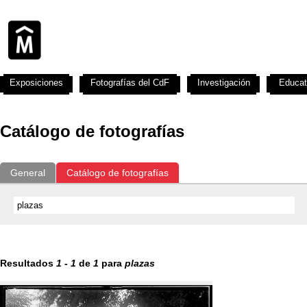
Exposiciones
Fotografías del CdF
Investigación
Educat
Catálogo de fotografías
General
Catálogo de fotografías
Resultados
1
-
1
de
1
para
plazas