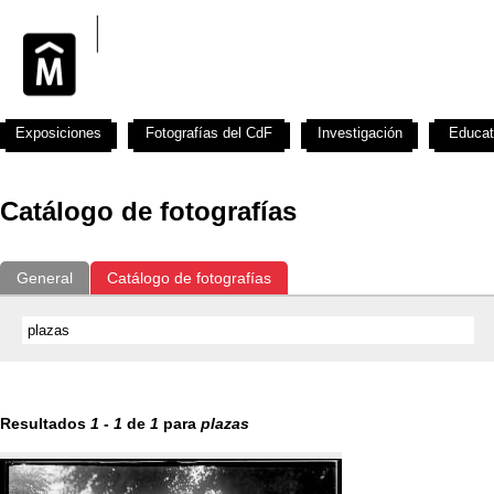
Exposiciones
Fotografías del CdF
Investigación
Educat
Catálogo de fotografías
General
Catálogo de fotografías
Resultados
1
-
1
de
1
para
plazas