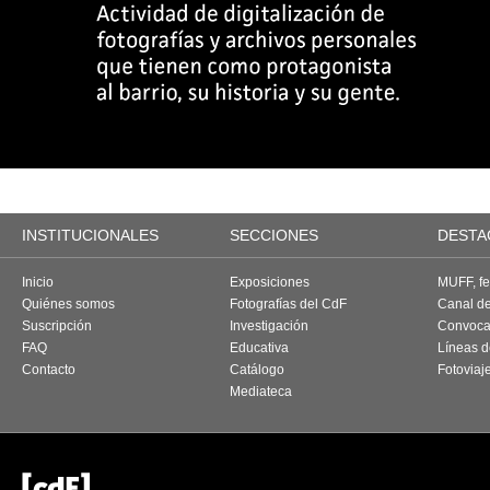
INSTITUCIONALES
SECCIONES
DESTA
Inicio
Exposiciones
MUFF, fes
Quiénes somos
Fotografías del CdF
Canal d
Suscripción
Investigación
Convoca
FAQ
Educativa
Líneas d
Contacto
Catálogo
Fotoviaj
Mediateca