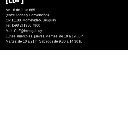
Av. 18 de Julio 885
(entre Andes y Convención)
CP 11100. Montevideo. Uruguay
Tel: [598 2] 1950 7960
Mail:
CdF@imm.gub.uy
Lunes, miércoles, jueves, viernes: de 10 a 19.30 h.
Martes: de 10 a 21 h. Sábados de 9.30 a 14.30 h.