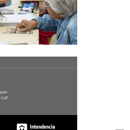
Razón
e CdF