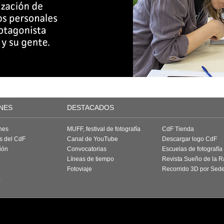
NES
DESTACADOS
nes
MUFF, festival de fotografía
CdF Tienda
as del CdF
Canal de YouTube
Descargar logo CdF
ión
Convocatorias
Escuelas de fotografía
Líneas de tiempo
Revista Sueño de la 
Fotoviaje
Recorrido 3D por Sed
a