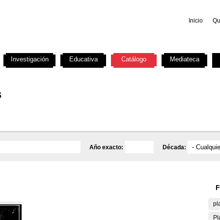
Inicio
Qu
Investigación
Educativa
Catálogo
Mediateca
s
Año exacto:
Década:
F
pl
Pl