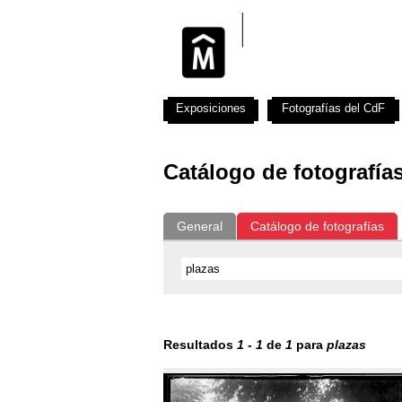
Exposiciones
Fotografías del CdF
Catálogo de fotografía
General
Catálogo de fotografías
Resultados
1
-
1
de
1
para
plazas