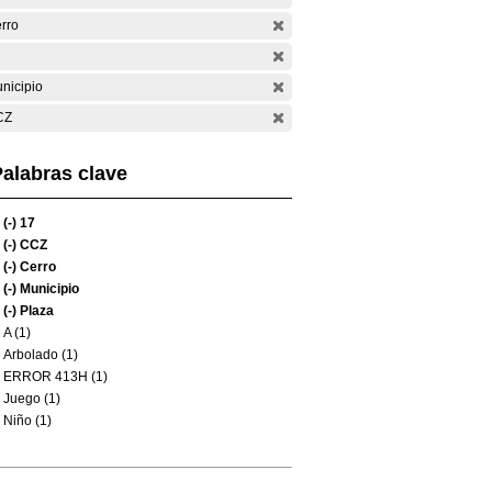
rro
nicipio
CZ
alabras clave
(-)
17
(-)
CCZ
(-)
Cerro
(-)
Municipio
(-)
Plaza
A (1)
Arbolado (1)
ERROR 413H (1)
Juego (1)
Niño (1)