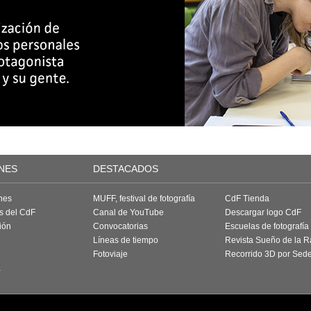
NES
DESTACADOS
nes
MUFF, festival de fotografía
CdF Tienda
as del CdF
Canal de YouTube
Descargar logo CdF
ión
Convocatorias
Escuelas de fotografía
Líneas de tiempo
Revista Sueño de la 
Fotoviaje
Recorrido 3D por Sed
a