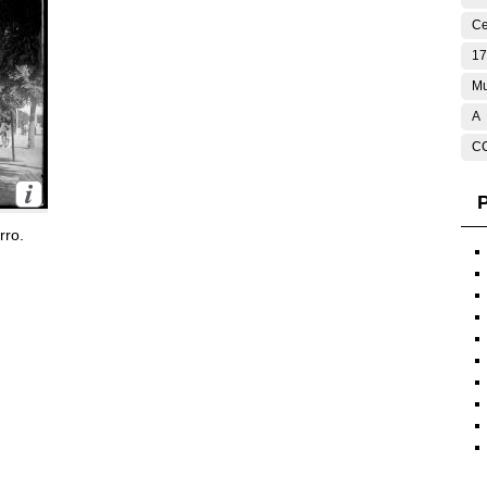
Ce
17
Mu
A
C
P
rro.