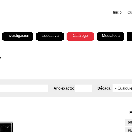
Inicio
Qu
Investigación
Educativa
Catálogo
Mediateca
s
Año exacto:
Década:
F
pl
Pl