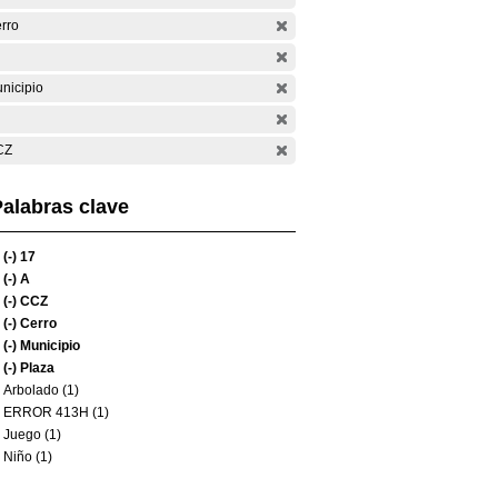
rro
nicipio
CZ
alabras clave
(-)
17
(-)
A
(-)
CCZ
(-)
Cerro
(-)
Municipio
(-)
Plaza
Arbolado (1)
ERROR 413H (1)
Juego (1)
Niño (1)