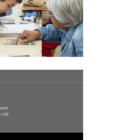
Razón
e CdF