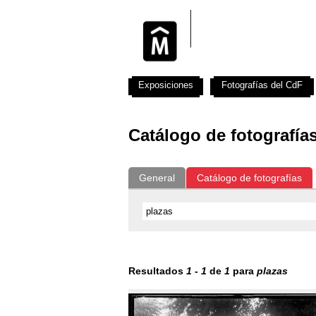
Exposiciones
Fotografías del CdF
Catálogo de fotografía
General
Catálogo de fotografías
Resultados
1
-
1
de
1
para
plazas