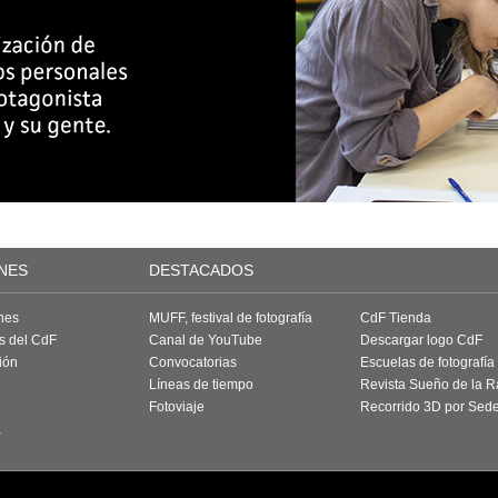
NES
DESTACADOS
nes
MUFF, festival de fotografía
CdF Tienda
as del CdF
Canal de YouTube
Descargar logo CdF
ión
Convocatorias
Escuelas de fotografía
Líneas de tiempo
Revista Sueño de la 
Fotoviaje
Recorrido 3D por Sed
a