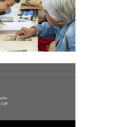
Razón
e CdF