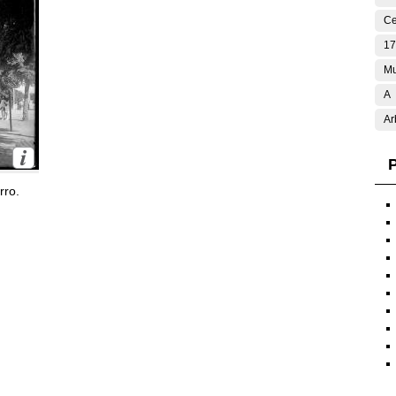
Ce
17
Mu
A
Ar
P
rro.