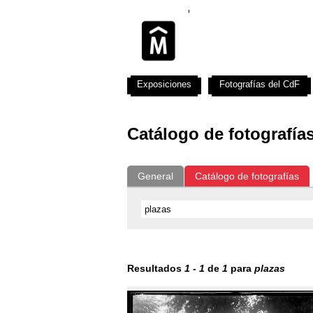
Exposiciones
Fotografías del CdF
Catálogo de fotografía
General
Catálogo de fotografías
Resultados
1
-
1
de
1
para
plazas