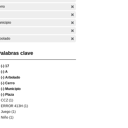
rro
nicipio
bolado
alabras clave
(-)
17
(-)
A
(-)
Arbolado
(-)
Cerro
(-)
Municipio
(-)
Plaza
CCZ (1)
ERROR 413H (1)
Juego (1)
Niño (1)