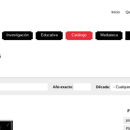
Inicio
Qu
Investigación
Educativa
Catálogo
Mediateca
s
Año exacto:
Década:
F
pl
Pl