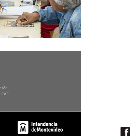
Razón
e CdF