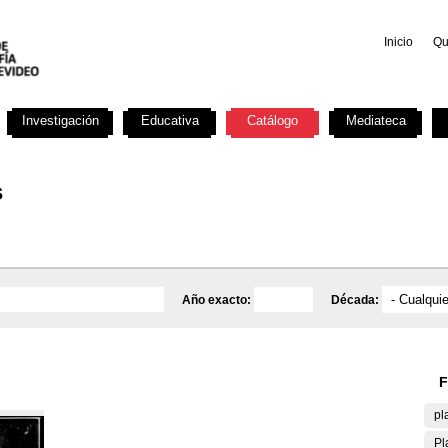
Inicio
Qu
Investigación
Educativa
Catálogo
Mediateca
s
Año exacto:
Década:
F
pl
Pl