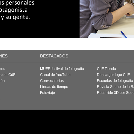
NES
DESTACADOS
nes
MUFF, festival de fotografía
CdF Tienda
as del CdF
Canal de YouTube
Descargar logo CdF
ión
Convocatorias
Escuelas de fotografía
Líneas de tiempo
Revista Sueño de la 
Fotoviaje
Recorrido 3D por Sed
a