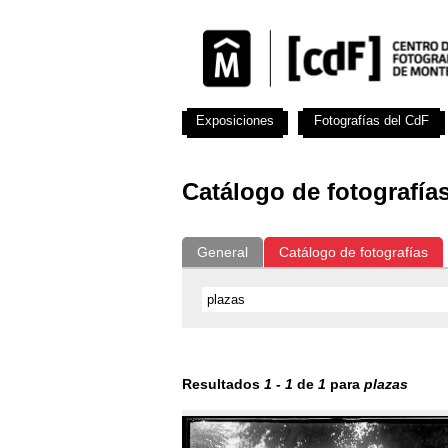
Exposiciones
Fotografías del CdF
Catálogo de fotografía
General
Catálogo de fotografías
Resultados
1
-
1
de
1
para
plazas