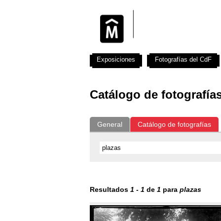
Exposiciones
Fotografías del CdF
Catálogo de fotografía
General
Catálogo de fotografías
Resultados
1
-
1
de
1
para
plazas