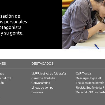
NES
DESTACADOS
nes
MUFF, festival de fotografía
CdF Tienda
as del CdF
Canal de YouTube
Descargar logo CdF
ión
Convocatorias
Escuelas de fotografía
Líneas de tiempo
Revista Sueño de la 
Fotoviaje
Recorrido 3D por Sed
a