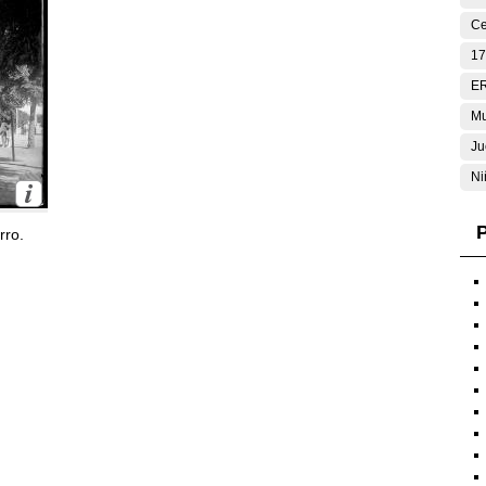
Ce
17
E
Mu
Ju
Ni
P
rro.