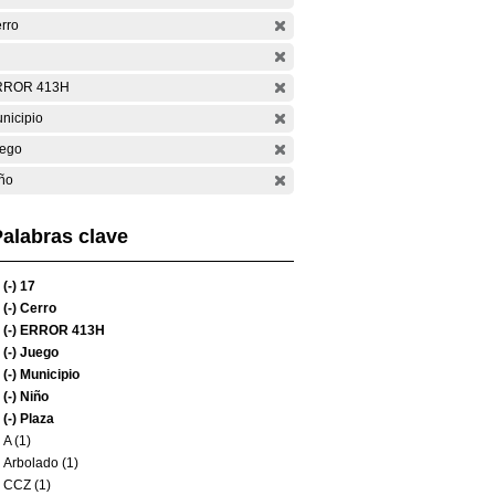
rro
RROR 413H
nicipio
ego
ño
alabras clave
(-)
17
(-)
Cerro
(-)
ERROR 413H
(-)
Juego
(-)
Municipio
(-)
Niño
(-)
Plaza
A (1)
Arbolado (1)
CCZ (1)