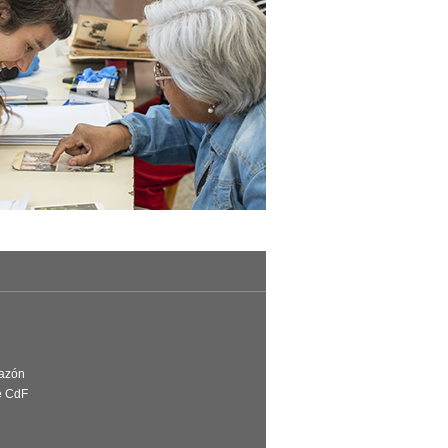
Razón
e CdF