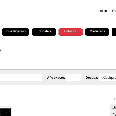
Inicio
Qu
Investigación
Educativa
Catálogo
Mediateca
s
Año exacto:
Década:
F
pl
Pl