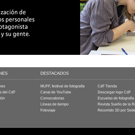
NES
DESTACADOS
nes
MUFF, festival de fotografía
CdF Tienda
as del CdF
Canal de YouTube
Descargar logo CdF
ión
Convocatorias
Escuelas de fotografía
Líneas de tiempo
Revista Sueño de la 
Fotoviaje
Recorrido 3D por Sed
a