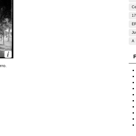
Ce
17
E
Ju
A
P
rro.