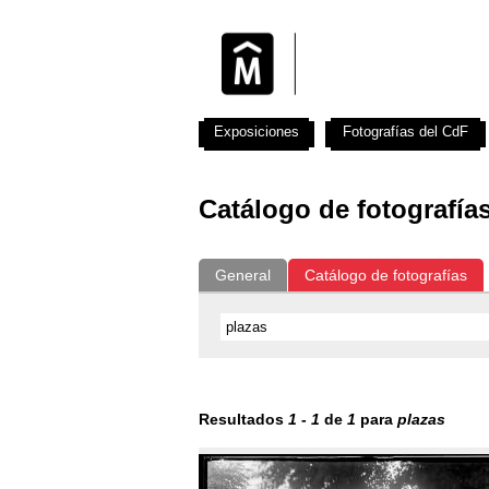
Exposiciones
Fotografías del CdF
Catálogo de fotografía
General
Catálogo de fotografías
Resultados
1
-
1
de
1
para
plazas