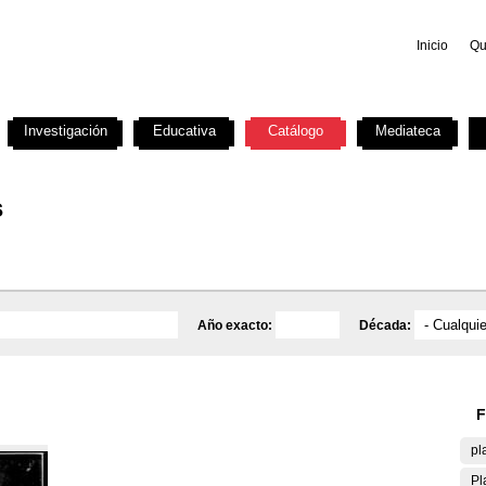
Inicio
Qu
Investigación
Educativa
Catálogo
Mediateca
s
Año exacto:
Década:
F
pl
Pl