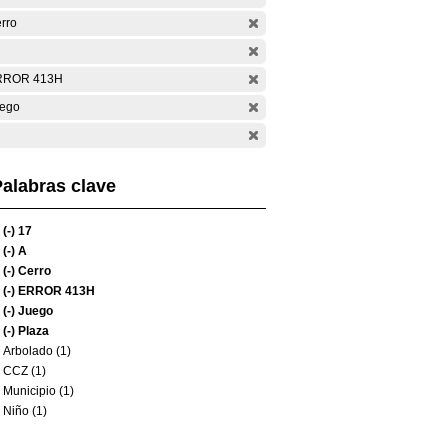
rro
RROR 413H
ego
alabras clave
(-)
17
(-)
A
(-)
Cerro
(-)
ERROR 413H
(-)
Juego
(-)
Plaza
Arbolado (1)
CCZ (1)
Municipio (1)
Niño (1)