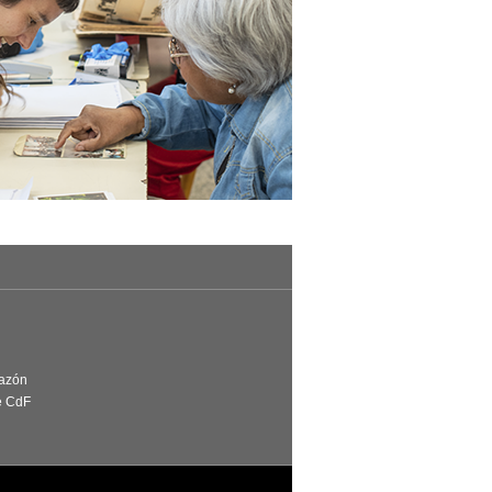
Razón
e CdF