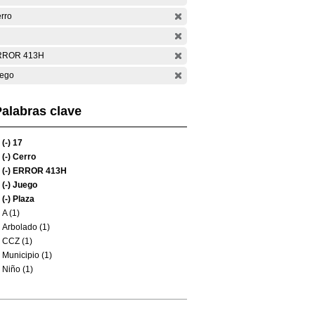
rro
RROR 413H
ego
alabras clave
(-)
17
(-)
Cerro
(-)
ERROR 413H
(-)
Juego
(-)
Plaza
A (1)
Arbolado (1)
CCZ (1)
Municipio (1)
Niño (1)