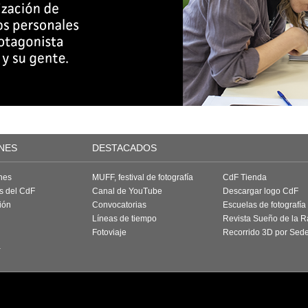
NES
DESTACADOS
nes
MUFF, festival de fotografía
CdF Tienda
as del CdF
Canal de YouTube
Descargar logo CdF
ión
Convocatorias
Escuelas de fotografía
Líneas de tiempo
Revista Sueño de la 
Fotoviaje
Recorrido 3D por Sed
a