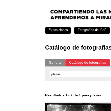
Exposiciones
Fotografías del CdF
Catálogo de fotografía
General
Catálogo de fotografías
Resultados
1
-
1
de
1
para
plazas