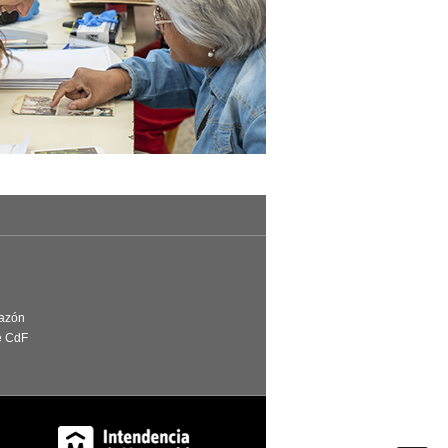
Razón
e CdF