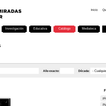
Inicio
Qu
Investigación
Educativa
Catálogo
Mediateca
s
Año exacto:
Década:
F
pl
Pl