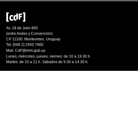
Av. 18 de Julio 885
(entre Andes y Convención)
CP 11100. Montevideo. Uruguay
Tel: [598 2] 1950 7960
Mail:
CdF@imm.gub.uy
Lunes, miércoles, jueves, viernes: de 10 a 19.30 h.
Martes: de 10 a 21 h. Sábados de 9.30 a 14.30 h.