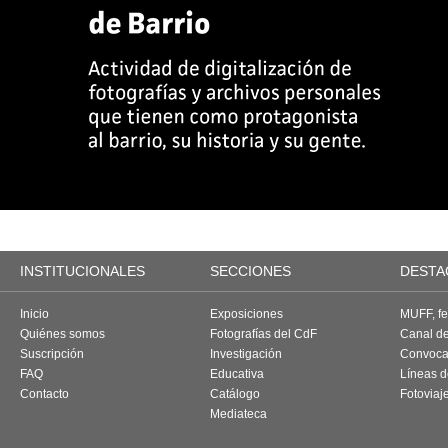
INSTITUCIONALES
SECCIONES
DESTA
Inicio
Exposiciones
MUFF, fes
Quiénes somos
Fotografías del CdF
Canal d
Suscripción
Investigación
Convoca
FAQ
Educativa
Líneas d
Contacto
Catálogo
Fotoviaj
Mediateca