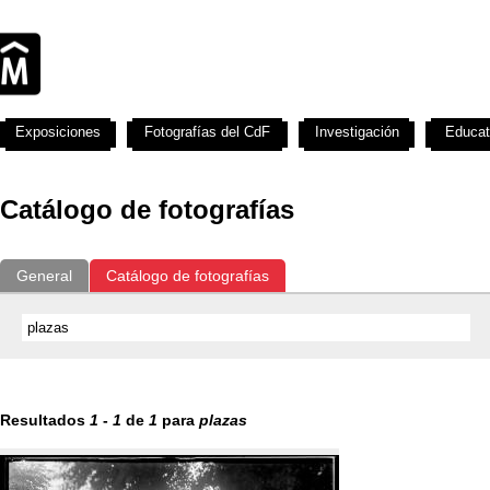
Exposiciones
Fotografías del CdF
Investigación
Educat
Catálogo de fotografías
General
Catálogo de fotografías
Resultados
1
-
1
de
1
para
plazas