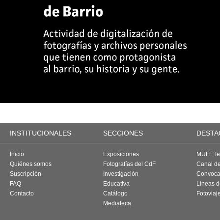
INSTITUCIONALES
SECCIONES
DESTA
Inicio
Exposiciones
MUFF, fes
Quiénes somos
Fotografías del CdF
Canal d
Suscripción
Investigación
Convoca
FAQ
Educativa
Líneas d
Contacto
Catálogo
Fotoviaj
Mediateca