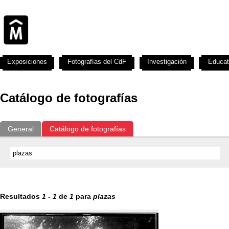
Exposiciones
Fotografías del CdF
Investigación
Educat
Catálogo de fotografías
General
Catálogo de fotografías
Resultados
1
-
1
de
1
para
plazas