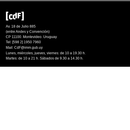
Av. 18 de Julio 885
(entre Andes y Convención)
CP 11100. Montevideo. Uruguay
Tel: [598 2] 1950 7960
Mail:
CdF@imm.gub.uy
Lunes, miércoles, jueves, viernes: de 10 a 19.30 h.
Martes: de 10 a 21 h. Sábados de 9.30 a 14.30 h.