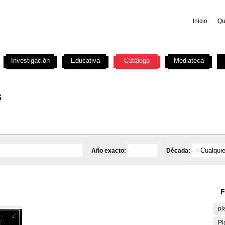
Inicio
Qu
Investigación
Educativa
Catálogo
Mediateca
s
Año exacto:
Década:
F
pl
Pl