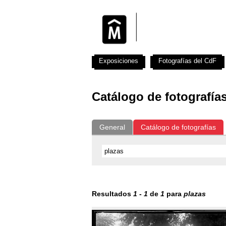
Exposiciones
Fotografías del CdF
Catálogo de fotografía
General
Catálogo de fotografías
Resultados
1
-
1
de
1
para
plazas