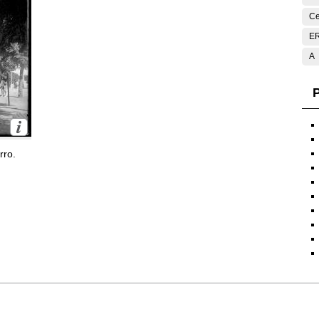
Ce
E
A
P
rro.