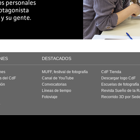
NES
DESTACADOS
nes
MUFF, festival de fotografía
CdF Tienda
as del CdF
Canal de YouTube
Descargar logo CdF
ión
Convocatorias
Escuelas de fotografía
Líneas de tiempo
Revista Sueño de la 
Fotoviaje
Recorrido 3D por Sed
a