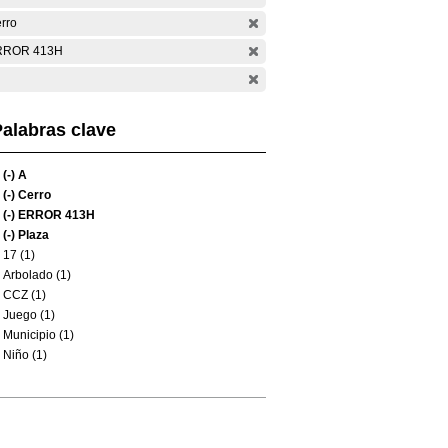
rro
RROR 413H
alabras clave
(-)
A
(-)
Cerro
(-)
ERROR 413H
(-)
Plaza
17 (1)
Arbolado (1)
CCZ (1)
Juego (1)
Municipio (1)
Niño (1)