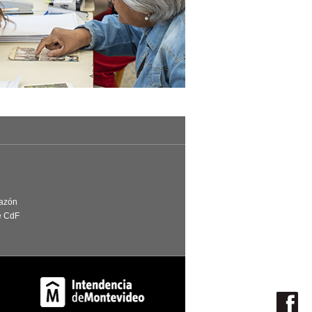
Razón
e CdF