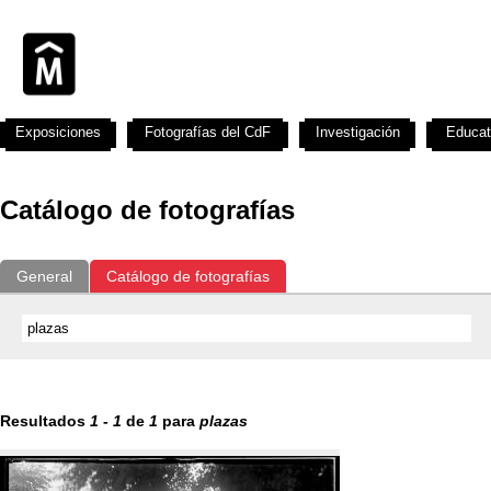
Exposiciones
Fotografías del CdF
Investigación
Educat
Catálogo de fotografías
General
Catálogo de fotografías
Resultados
1
-
1
de
1
para
plazas